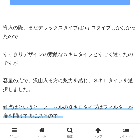
導入の際、まだデラックスタイプは5キロタイプしかなかっ
たので
すっきりデザインの素敵な５キロタイプとすごく迷ったの
ですが、
容量の点で、沢山入る方に魅力を感じ、８キロタイプを選
択しました。
難点はというと、ノーマルの８キロタイプはフィルターが
扉を開けて奥にあるので、
毎回、台の上に乗っての作業になることです。
メニュー
ホーム
検索
トップ
サイドバー