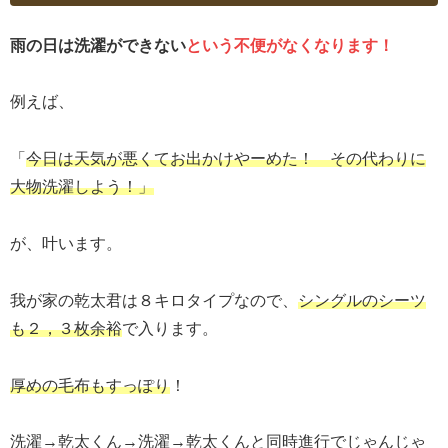
雨の日は洗濯
が
できない
という不便がなくなります！
例えば、
「
今日は天気が悪くてお出かけやーめた！ その代わりに
大物洗濯しよう！」
が、叶います。
我が家の乾太君は８キロタイプなので、
シングルのシーツ
も２，３枚余裕
で入ります。
厚めの毛布もすっぽり
！
洗濯→乾太くん→洗濯→乾太くんと同時進行でじゃんじゃ