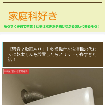
【騒音？動画あり！】乾燥機付き洗濯機の代わ
りに乾太くんを設置したらメリットが多すぎた
話！
時短に繋がる家電紹介