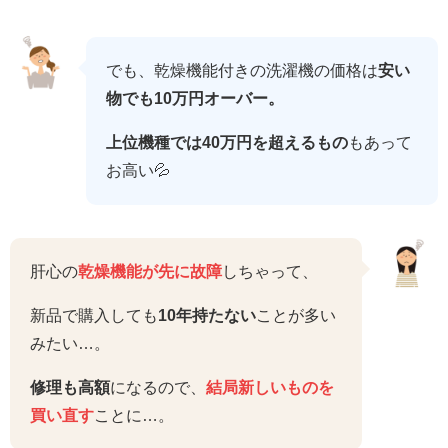
でも、乾燥機能付きの洗濯機の価格は
安い
物でも10万円オーバー。
上位機種では40万円を超えるもの
もあって
お高い💦
肝心の
乾燥機能が先に故障
しちゃって、
新品で購入しても
10年持たない
ことが多い
みたい…。
修理も高額
になるので、
結局新しいものを
買い直す
ことに…。