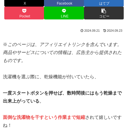
X
Facebook
はてブ
Pocket
LINE
コピー
2024.09.21
2024.09.23
※
このページは、アフィリエイトリンクを含んでいます。
商品やサービスについての情報は、広告主から提供された
ものです。
洗濯機を選ぶ際に、乾燥機能が付いていたら、
一度スタートボタンを押せば、数時間後にはもう
乾燥
まで
出来上がっている
。
面倒な洗濯物を干す
という作業まで短縮
されて嬉しいです
ね！